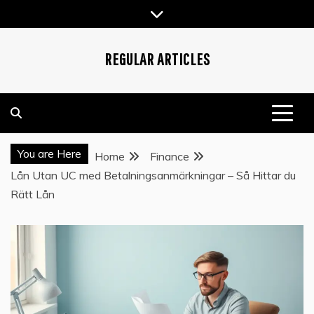
Skip
to
content
REGULAR ARTICLES
You are Here
Home
Finance
Lån Utan UC med Betalningsanmärkningar – Så Hittar du
Rätt Lån